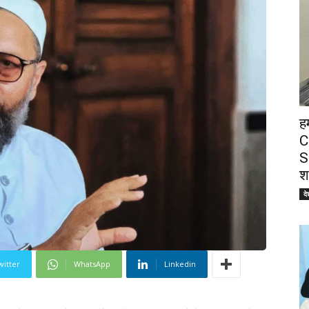
ह
C
S
श
दे
witter
WhatsApp
Linkedin