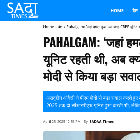
HOME
देश
Home
देश
Pahalgam: 'जहां हमला हुआ उस जगह CRPF यूनिट रह
PAHALGAM: ‘जहां ह
यूनिट रहती थी, अब क्यो
मोदी से किया बड़ा सव
असदुद्दीन ओवैसी ने पीएम मोदी से बड़ा सवाल करते
2025 तक दो सीआरपीएफ यूनिट हुआ करती थी, लेकिन अब 
By
SADAA Times
April 25, 2025 12:59 PM