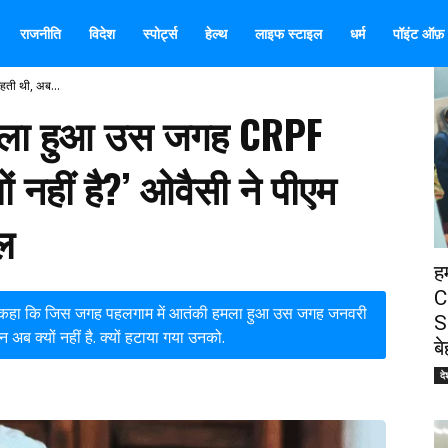
राजनीति
विदेश
स्पोर्ट्स
हेल्थ
लाइफ स्टाइल
धर्म
पॉइंट ऑफ़ व
ती थी, अब...
मला हुआ उस जगह CRPF
ं नहीं है?’ ओवैसी ने पीएम
ाल
ह
C
 हुए कहा कि जिस जगह पहलगाम में आतंकी हमला हुआ उस जगह जनवरी
S
क्यों नहीं है. क्यों हटाया गया उनको.
ब
दे