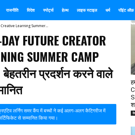
राजनीति
विदेश
स्पोर्ट्स
हेल्थ
लाइफ स्टाइल
धर्म
पॉइंट ऑफ़ व
 & Creative Learning Summer...
ी 7-DAY FUTURE CREATOR
ARNING SUMMER CAMP
ेहतरीन प्रदर्शन करने वाले
ह
्मानित
C
S
श
रिएटिव लर्निंग समर कैंप में बच्चों ने कई अलग-अलग कैटिगरीज में
दे
सर्टिफिकेट से सम्मानित किया गया।