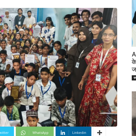
A
क
ज
र
witter
WhatsApp
Linkedin