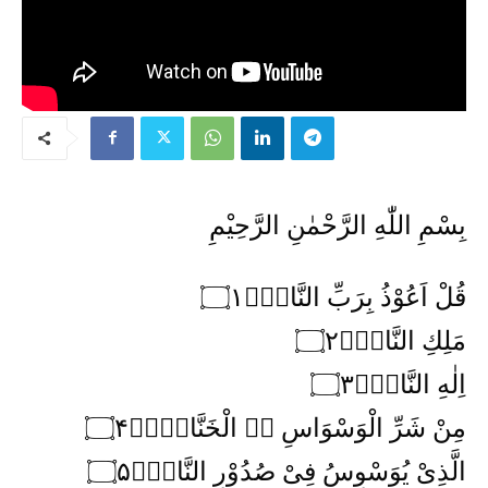
بِسْمِ اللّٰهِ الرَّحْمٰنِ الرَّحِیْمِ
قُلْ اَعُوْذُ بِرَبِّ النَّاسِۙ۝۱
مَلِكِ النَّاسِۙ۝۲
اِلٰهِ النَّاسِۙ۝۳
مِنْ شَرِّ الْوَسْوَاسِ ۙ۬ الْخَنَّاسِ۪ۙ۝۴
الَّذِیْ یُوَسْوِسُ فِیْ صُدُوْرِ النَّاسِۙ۝۵