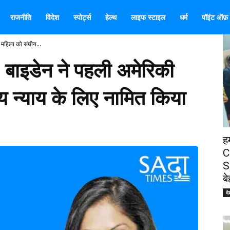
राजनीति
विदेश
स्पोर्ट्स
हेल्थ
लाइफ स्टाइल
धर्म
पॉइंट ऑफ़ व
 महिला को संघीय...
 बाइडेन ने पहली अमेरिकी
य न्याय के लिए नामित किया
ह
C
S
ब
दे