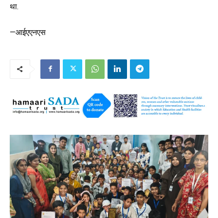
था.
—आईएएनएस