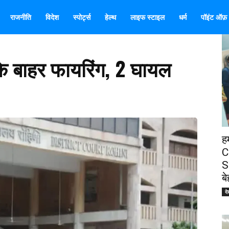
राजनीति
विदेश
स्पोर्ट्स
हेल्थ
लाइफ स्टाइल
धर्म
पॉइंट ऑफ़ व
 के बाहर फायरिंग, 2 घायल
ह
C
S
ब
दे