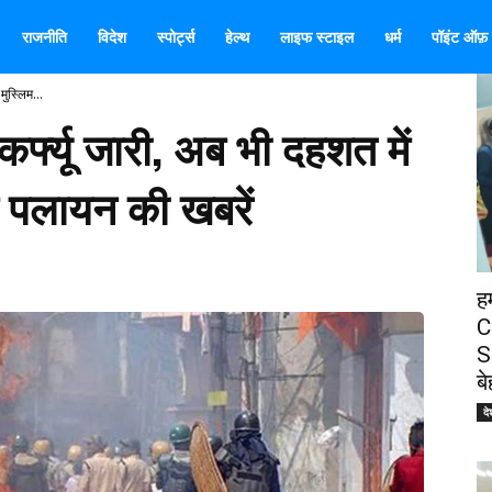
राजनीति
विदेश
स्पोर्ट्स
हेल्थ
लाइफ स्टाइल
धर्म
पॉइंट ऑफ़ व
मुस्लिम...
कर्फ्यू जारी, अब भी दहशत में
े पलायन की खबरें
ह
C
S
ब
दे