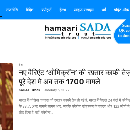
राजनीति
विदेश
स्पोर्ट्स
हेल्थ
लाइफ स्टाइल
धर्म
पॉइंट ऑफ़ व
देश
नए वैरिएंट ‘ओमिक्रॉन’ की रफ़्तार काफी ते
पूरे देश में अब तक 1700 मामले
SADAA Times
-
January 3, 2022
भारत में कोरोना वायरस की रफ्तार काफी तेज हो गई है. भारत में पिछले 24 घंटों में कोव
के 33,750 नए मामले सामने आए, जबकि कोरोना संक्रमण के कारण और 123 लोगों ने
तोड़ दिया है. वहीं, कोरोना...