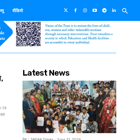
्यू
वीडियो
Latest News
ज़,
िड-19
 दम
देश
SADAA Times
-
June 21, 2026