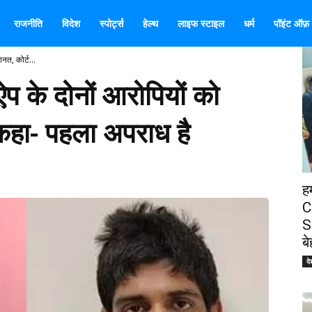
राजनीति
विदेश
स्पोर्ट्स
हेल्थ
लाइफ स्टाइल
धर्म
पॉइंट ऑफ़ व
नत, कोर्ट...
 ऐप के दोनों आरोपियों को
 कहा- पहला अपराध है
ह
C
S
ब
दे