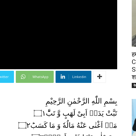
ह
C
S
श
witter
WhatsApp
Linkedin
दे
بِسْمِ اللّٰهِ الرَّحْمٰنِ الرَّحِیْمِ
تَبَّتْ یَدَاۤ اَبِیْ لَهَبٍ وَّ تَبَّؕ۝۱
مَاۤ اَغْنٰی عَنْهُ مَالُهٗ وَ مَا كَسَبَؕ۝۲