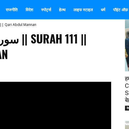
राजनीति
विदेश
स्पोर्ट्स
हेल्थ
लाइफ स्टाइल
धर्म
पॉइंट ऑफ़ व
|| Surah 111 || Qari Abdul Mannan
AN
ह
C
S
ब
दे