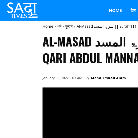
HOME
देश
Home
धर्म
कुरान
Al-Masad سورۃ المسد 
AL-MASAD سورۃ المسد || SURAH 111 ||
QARI ABDUL MANN
By
Mohd. Irshad Alam
January 10, 2022 9:07 AM