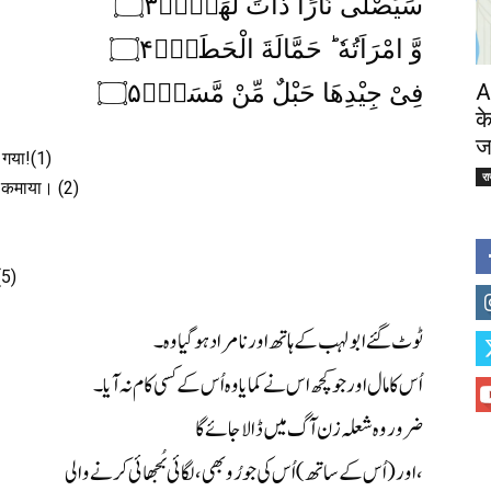
سَیَصْلٰی نَارًا ذَاتَ لَهَبٍۚۖ۝۳
وَّ امْرَاَتُهٗ ؕ حَمَّالَةَ الْحَطَبِۚ۝۴
فِیْ جِیْدِهَا حَبْلٌ مِّنْ مَّسَدٍ۠۝۵
A
क
ज
 गया!(1)
र
 कमाया। (2)
(5)
ٹوٹ گئے ابو لہب کے ہاتھ اور نامراد ہوگیا وہ۔
اُس کا مال اور جو کچھ اس نے کمایا وہ اُس کے کسی کام نہ آیا۔
ضرور وہ شعلہ زن آگ میں ڈالا جائے گا
اور (اُس کے ساتھ) اُس کی جورُو بھی، لگائی بُجھائی کرنے والی،