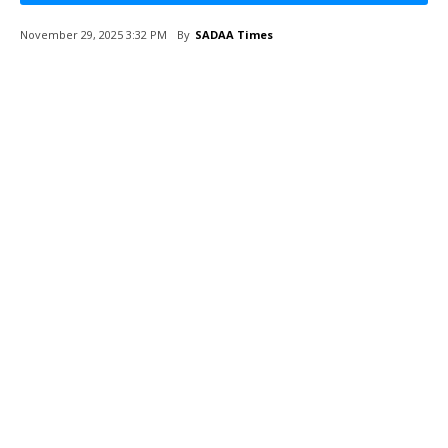
By
SADAA Times
November 29, 2025 3:32 PM